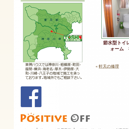
節水型トイ
ォーム 
«
軒天の修理