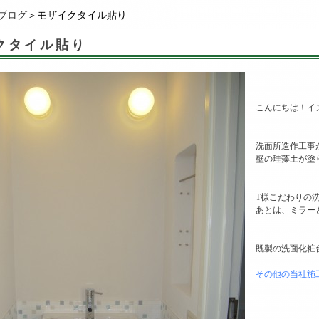
ブログ
＞モザイクタイル貼り
クタイル貼り
こんにちは！イ
洗面所造作工事
壁の珪藻土が塗
T様こだわりの
あとは、ミラー
既製の洗面化粧
その他の当社施