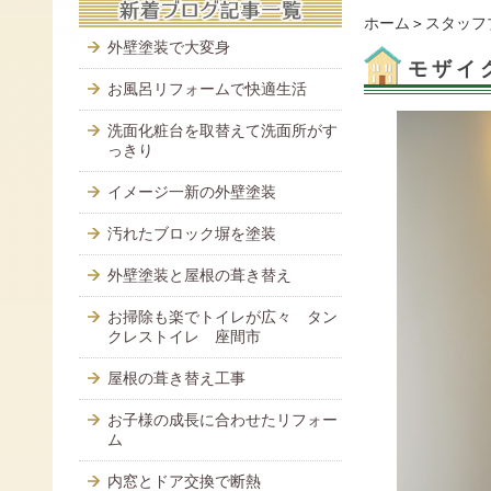
ホーム
＞
スタッフ
外壁塗装で大変身
モザイ
お風呂リフォームで快適生活
洗面化粧台を取替えて洗面所がす
っきり
イメージ一新の外壁塗装
汚れたブロック塀を塗装
外壁塗装と屋根の葺き替え
お掃除も楽でトイレが広々 タン
クレストイレ 座間市
屋根の葺き替え工事
お子様の成長に合わせたリフォー
ム
内窓とドア交換で断熱