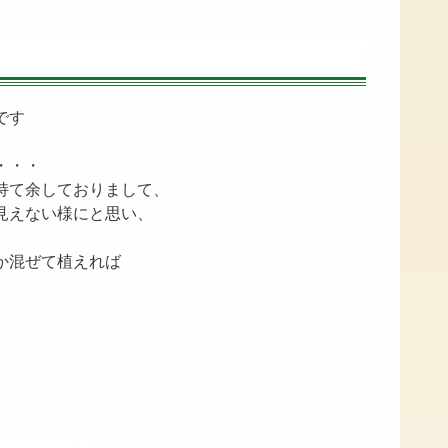
です
・・・
持て余しておりまして、
見えない様にと思い、
か混ぜて植えれば