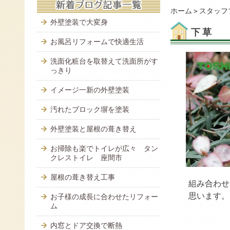
ホーム
＞
スタッフ
外壁塗装で大変身
下草
お風呂リフォームで快適生活
洗面化粧台を取替えて洗面所がす
っきり
イメージ一新の外壁塗装
汚れたブロック塀を塗装
外壁塗装と屋根の葺き替え
お掃除も楽でトイレが広々 タン
クレストイレ 座間市
屋根の葺き替え工事
組み合わせ
思います。
お子様の成長に合わせたリフォー
ム
内窓とドア交換で断熱