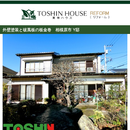
外壁塗装と破風板の板金巻 相模原市 Y邸