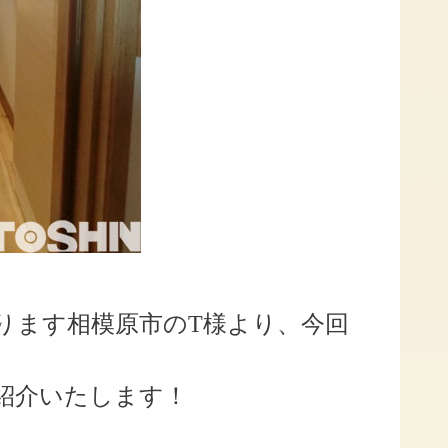
ります相模原市のT様より、今回
。
紹介いたします！