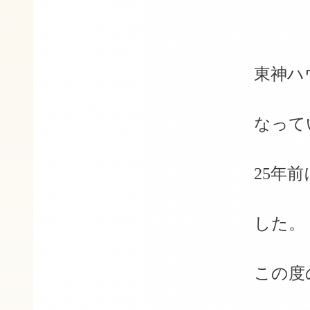
東神ハ
なって
25年
した。
この度