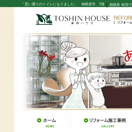
「思い通りのトイレになりました」 相模原市 T様
｜
相模原･町田