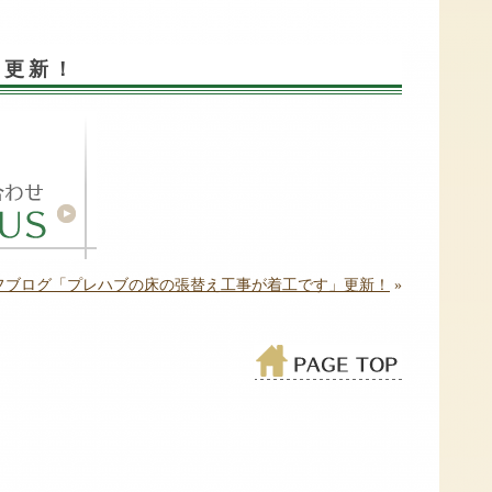
」更新！
フブログ「プレハブの床の張替え工事が着工です」更新！
»