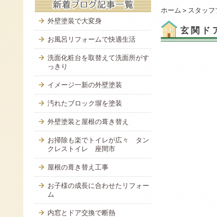
ホーム
＞
スタッフ
外壁塗装で大変身
玄関ド
お風呂リフォームで快適生活
洗面化粧台を取替えて洗面所がす
っきり
イメージ一新の外壁塗装
汚れたブロック塀を塗装
外壁塗装と屋根の葺き替え
お掃除も楽でトイレが広々 タン
クレストイレ 座間市
屋根の葺き替え工事
お子様の成長に合わせたリフォー
ム
内窓とドア交換で断熱