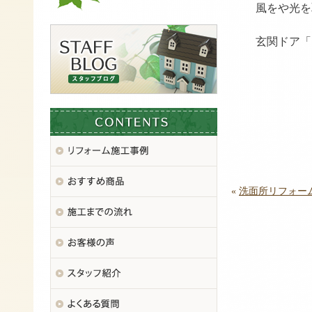
風をや光を
玄関ドア「
«
洗面所リフォー