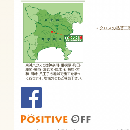
«
クロスの貼替工