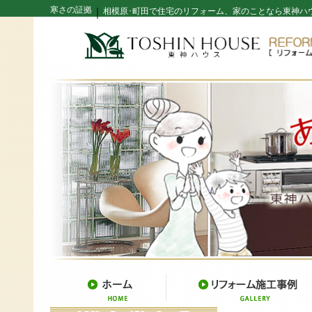
寒さの証拠
｜
相模原･町田で住宅のリフォーム、家のことなら東神ハ