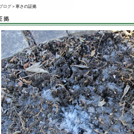
ブログ
＞寒さの証拠
証拠